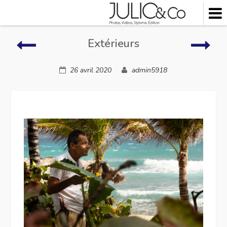
Skip
to
content
Extérieurs
Insta
Extérieurs
d’Hô
26 avril 2020
admin5918