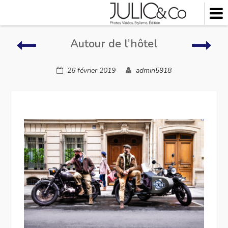
Skip
to
content
Autour
Auto
Autour de l’hôtel
de
de
l’hôtel
l’hôt
26 février 2019
admin5918