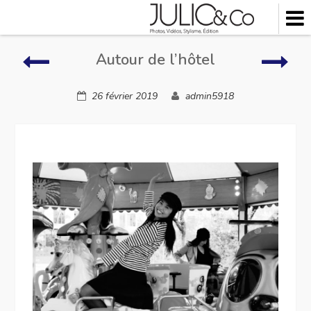
Skip
to
content
Autour
Auto
Autour de l’hôtel
de
de
l’hôtel
l’hôt
26 février 2019
admin5918