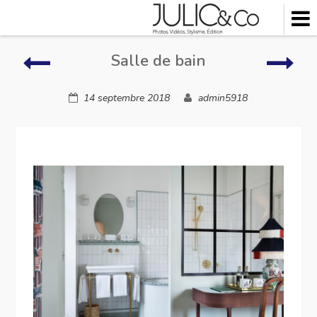
Skip
to
content
Restauration
Sall
Salle de bain
de
bain
14 septembre 2018
admin5918