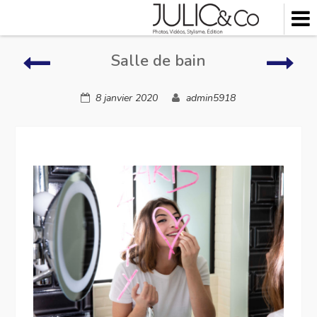
Skip
to
content
Autres
Lieu
Salle de bain
à
vivre
8 janvier 2020
admin5918