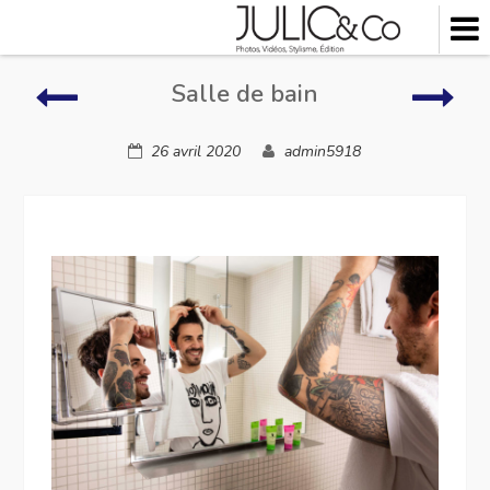
Skip
to
content
Restauration
Sall
Salle de bain
de
bain
26 avril 2020
admin5918