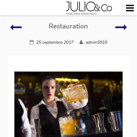
Skip
to
content
Restauration
Sall
Restauration
de
bain
25 septembre 2017
admin5918