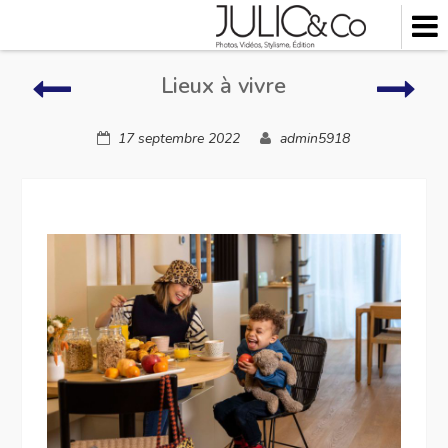
Skip
to
content
Autour
Lieu
Lieux à vivre
de
à
l’hôtel
vivre
17 septembre 2022
admin5918