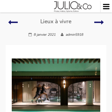
Skip
to
content
Lieux
Lieu
Lieux à vivre
à
à
vivre
vivre
8 janvier 2021
admin5918