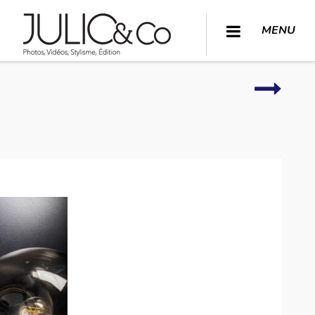
MENU
Lieux
à
vivre