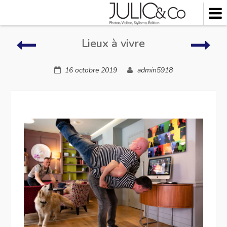
Skip
to
content
Lieux
Lieu
Lieux à vivre
à
à
vivre
vivre
16 octobre 2019
admin5918