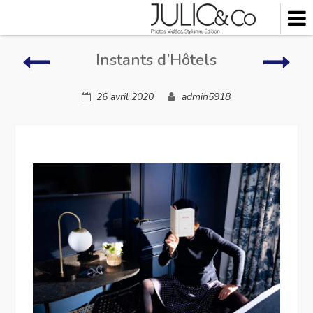
Skip
to
content
Instants
Lieu
Instants d’Hôtels
d’Hôtels
à
vivre
26 avril 2020
admin5918