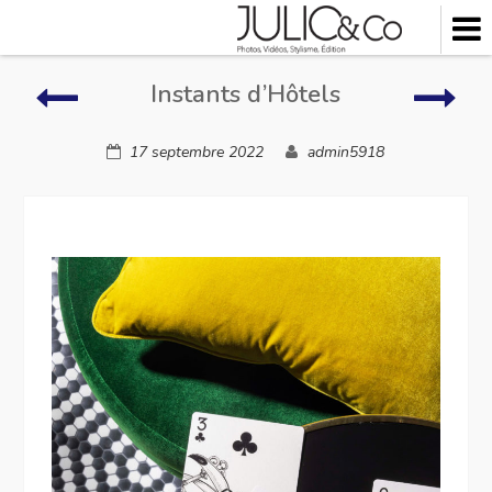
Skip
to
content
Instants
Insta
Instants d’Hôtels
d’Hôtels
d’Hô
17 septembre 2022
admin5918