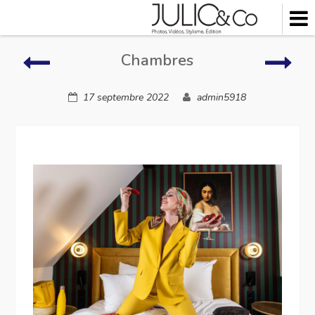
Skip
to
content
Chambres
Cham
Chambres
17 septembre 2022
admin5918