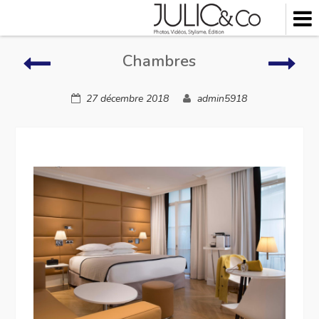
Skip
to
content
Chambres
Lieu
Chambres
à
vivre
27 décembre 2018
admin5918