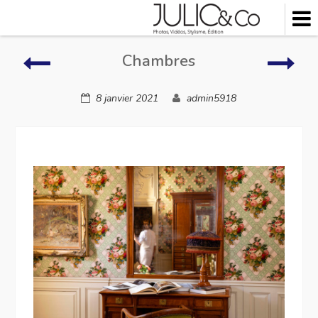
Skip
to
content
Instants
Cham
Chambres
d’Hôtels
8 janvier 2021
admin5918