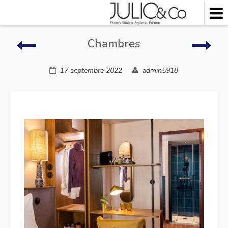
Skip
to
content
Chambres
Cham
Chambres
17 septembre 2022
admin5918