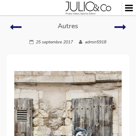
Skip
to
content
Salle
Autr
Autres
de
bain
25 septembre 2017
admin5918