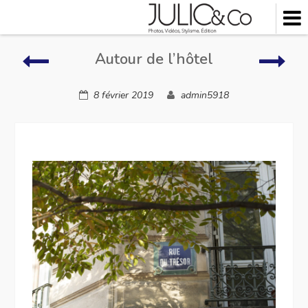
Skip
to
content
Autour
Auto
Autour de l’hôtel
de
de
l’hôtel
l’hôt
8 février 2019
admin5918