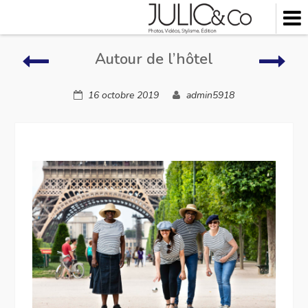
Skip
to
content
Autour
Auto
Autour de l’hôtel
de
de
l’hôtel
l’hôt
16 octobre 2019
admin5918