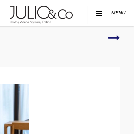
MENU
Lieux
à
vivre