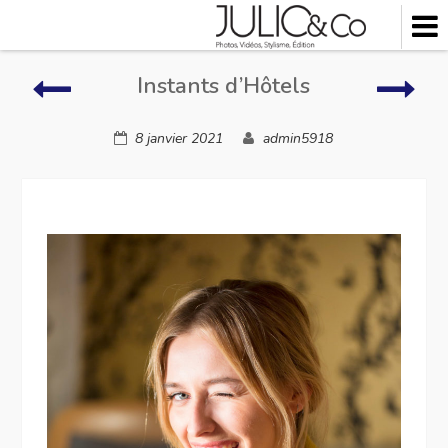
Skip
to
content
Instants
Insta
Instants d’Hôtels
d’Hôtels
d’Hô
8 janvier 2021
admin5918