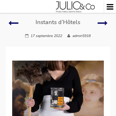
Skip
to
content
Instants
Insta
Instants d’Hôtels
d’Hôtels
d’Hô
17 septembre 2022
admin5918