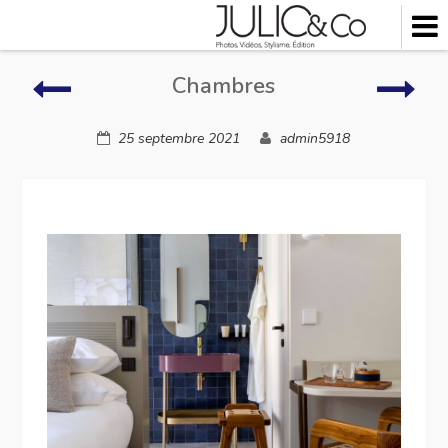
Skip
to
content
Chambres
Cham
Chambres
25 septembre 2021
admin5918