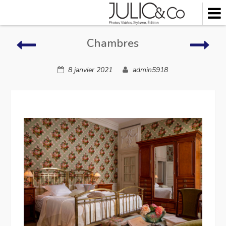
Skip
to
content
Chambres
Cham
Chambres
8 janvier 2021
admin5918