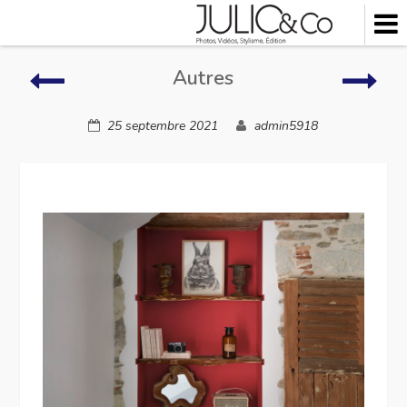
Skip
to
content
Autres
Autr
Autres
25 septembre 2021
admin5918