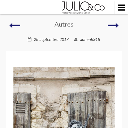
Skip
to
content
Salle
Autr
Autres
de
bain
25 septembre 2017
admin5918