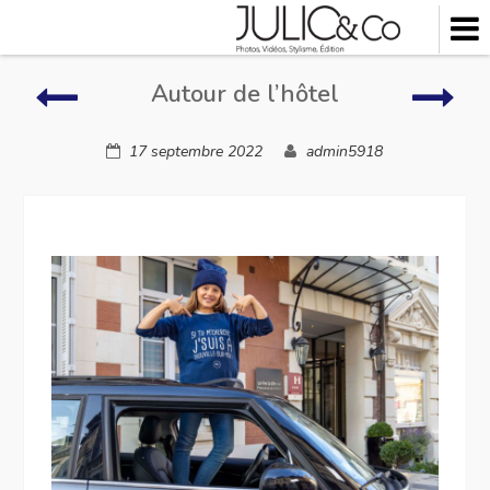
Skip
to
content
Autour
Auto
Autour de l’hôtel
de
de
l’hôtel
l’hôt
17 septembre 2022
admin5918