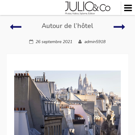
Skip
to
content
Autour
Auto
Autour de l’hôtel
de
de
l’hôtel
l’hôt
26 septembre 2021
admin5918