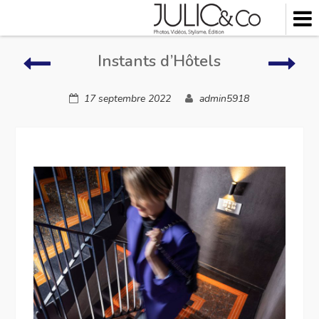
Skip
to
content
Extérieurs
Insta
Instants d’Hôtels
d’Hô
17 septembre 2022
admin5918